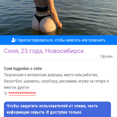
Зарегистрироваться, чтобы написать или позвонить
Соня,
23 года,
Новосибирск
Офлайн
Соня подробно о себе:
Творческая и интересная девушка, много кем работаю,
баскетбол, шахматы, сноуборд, рисование, играю на гитаре и
многое другое
Тг
*
*
*
*
*
*
*
*
*
*
*
*
*
*
*
Чтобы защитить пользователей от спама, часть
информации скрыта. И доступна только