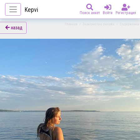
Kepvi
Поиск анкет
Войти
Регистрация
Главная
/
Знакомства онлайн
/
Содержанки
назад